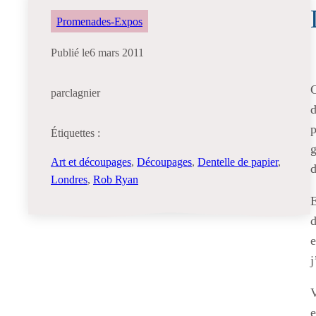
Promenades-Expos
Publié le
6 mars 2011
C
par
clagnier
d
p
Étiquettes :
g
Art et découpages
, 
Découpages
, 
Dentelle de papier
, 
d
Londres
, 
Rob Ryan
E
d
e
j
V
e