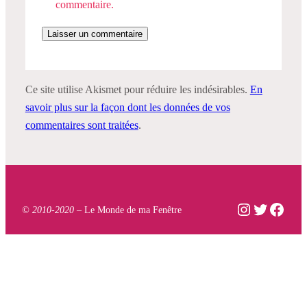
commentaire.
Ce site utilise Akismet pour réduire les indésirables.
En
savoir plus sur la façon dont les données de vos
commentaires sont traitées
.
Instagram
Twitter
Face
© 2010-2020 –
Le Monde de ma Fenêtre