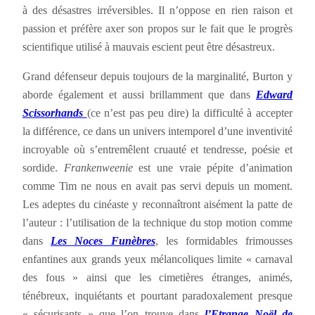
à des désastres irréversibles. Il n’oppose en rien raison et
passion et préfère axer son propos sur le fait que le progrès
scientifique utilisé à mauvais escient peut être désastreux.
Grand défenseur depuis toujours de la marginalité, Burton y
aborde également et aussi brillamment que dans
Edward
Scissorhands
(ce n’est pas peu dire) la difficulté à accepter
la différence, ce dans un univers intemporel d’une inventivité
incroyable où s’entremêlent cruauté et tendresse, poésie et
sordide.
Frankenweenie
est une vraie pépite d’animation
comme Tim ne nous en avait pas servi depuis un moment.
Les adeptes du cinéaste y reconnaîtront aisément la patte de
l’auteur : l’utilisation de la technique du stop motion comme
dans
Les Noces Funèbres
, les formidables frimousses
enfantines aux grands yeux mélancoliques limite « carnaval
des fous » ainsi que les cimetières étranges, animés,
ténébreux, inquiétants et pourtant paradoxalement presque
« sécurisants » que l’on trouve dans
l’Etrange Noël de