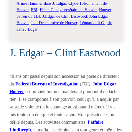
Armie Hammer dans J. Edgar
, 
Clyde Tolson amant de
Hoover
, 
FBI
, 
Helen Gandy secrétaire de Hoover
, 
Hoover
patron du FBI
, 
J.Edgar de Clint Eastwood
, 
John Edgar
Hoover
, 
Judi Dench mère de Hoover
, 
Léonardo di Caprio
dans J.Edgar
J. Edgar – Clint Eastwood
48 ans ont passé depuis son accession au poste de directeur
du
Federal Bureau of Investigation
(FBI).
John Edgar
Hoover
est un vieil homme maintenant pourtant il ne lâche
rien. Il se cramponne à son pouvoir, celui qu’il a acquis par
sa seule volonté (et le chantage aussi quand même). Il y a
mis toute son énergie et toute sa vie. Huit présidences ont
défilé depuis. Les activistes communistes,
l’affaire
Lindbergh
, la mafia, les criminels en tout genre et même les