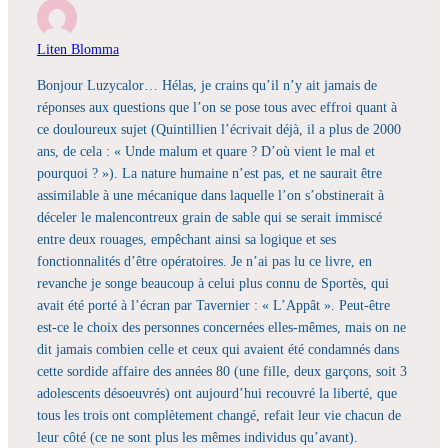
Liten Blomma
Bonjour Luzycalor… Hélas, je crains qu’il n’y ait jamais de
réponses aux questions que l’on se pose tous avec effroi quant à
ce douloureux sujet (Quintillien l’écrivait déjà, il a plus de 2000
ans, de cela : « Unde malum et quare ? D’où vient le mal et
pourquoi ? »). La nature humaine n’est pas, et ne saurait être
assimilable à une mécanique dans laquelle l’on s’obstinerait à
déceler le malencontreux grain de sable qui se serait immiscé
entre deux rouages, empêchant ainsi sa logique et ses
fonctionnalités d’être opératoires. Je n’ai pas lu ce livre, en
revanche je songe beaucoup à celui plus connu de Sportès, qui
avait été porté à l’écran par Tavernier : « L’Appât ». Peut-être
est-ce le choix des personnes concernées elles-mêmes, mais on ne
dit jamais combien celle et ceux qui avaient été condamnés dans
cette sordide affaire des années 80 (une fille, deux garçons, soit 3
adolescents désoeuvrés) ont aujourd’hui recouvré la liberté, que
tous les trois ont complètement changé, refait leur vie chacun de
leur côté (ce ne sont plus les mêmes individus qu’avant).