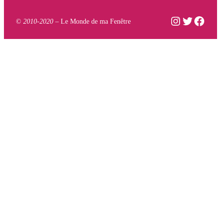
Instagram
Twitter
Face
© 2010-2020 –
Le Monde de ma Fenêtre