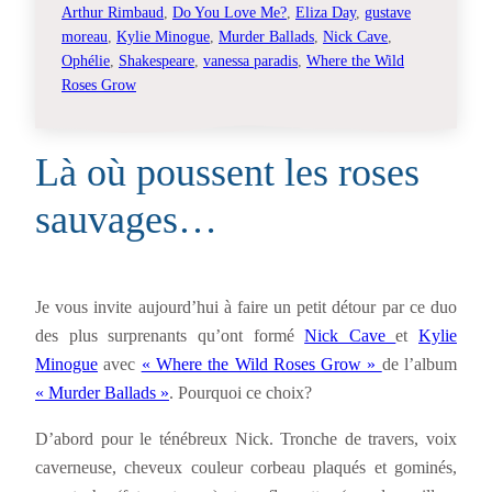
Arthur Rimbaud
, 
Do You Love Me?
, 
Eliza Day
, 
gustave
moreau
, 
Kylie Minogue
, 
Murder Ballads
, 
Nick Cave
, 
Ophélie
, 
Shakespeare
, 
vanessa paradis
, 
Where the Wild
Roses Grow
Là où poussent les roses
sauvages…
Je vous invite aujourd’hui à faire un petit détour par ce duo
des plus surprenants qu’ont formé
Nick Cave
et
Kylie
Minogue
avec
« Where the Wild Roses Grow »
de l’album
« Murder Ballads »
. Pourquoi ce choix?
D’abord pour le ténébreux Nick. Tronche de travers, voix
caverneuse, cheveux couleur corbeau plaqués et gominés,