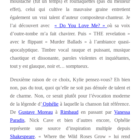
moustache (fut un temps) et rouflaquettes (pas du meilleur
effet), celui qui cultive la mauvaise graine entretient
également un vrai talent d’auteur compositeur-chanteur. Je
l’ai découvert avec
« Do You Love Me? »
où sa voix
d’outre-tombe m’a fait chavirer. Puis « THE revelation »
avec le flippant « Murder Ballads » à l’ambiance quasi-
apocalyptique. Timbre vocal rauque et puissant, musique
chaotique et dissonante, paroles violentes et inquiétantes,
tout y est glauque, noir et… somptueux.
Deuxième raison de ce choix, Kylie pensez-vous? Eh bien
non, pas du tout, quoi qu’elle ne soit pas dénuée de talent et
de charme. Non, ce serait plutôt pour l’évocation moderne
de la légende d’
Ophélie
à laquelle la chanson fait référence.
De
Gustave Moreau
à
Rimbaud
en passant par
Vanessa
Paradis
, Nick Cave et bien d’autres encore, Ophélie
représente une source d’inspiration multiple depuis
Shakespeare
. « Where the Wild Roses Grow » lui rend