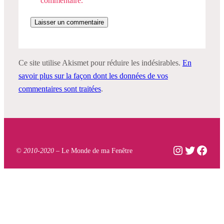
commentaire.
Ce site utilise Akismet pour réduire les indésirables.
En
savoir plus sur la façon dont les données de vos
commentaires sont traitées
.
Instagram
Twitter
Face
© 2010-2020 –
Le Monde de ma Fenêtre