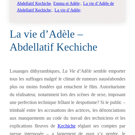
Abdellatif Kechiche
, 
Emma et Adèle;
, 
La vie d’Adèle de
Abdellatif Kechiche;
, 
La vie d’Adèle;
La vie d’Adèle –
Abdellatif Kechiche
Louanges dithyrambiques,
La Vie d’Adèle
semble emporter
tous les suffrages malgré le climat de rumeurs nauséabondes
plus ou moins fondées qui entachent le film. Autoritarisme
du réalisateur, notamment lors des scènes de sexe, imposant
une perfection technique frôlant le despotisme? Si le public –
trimbalé entre les accusations des actrices, les dénonciations
aux manquements au code du travail des techniciens et les
explications fleuves de
Kechiche
réglant ses comptes par
presse interposée – a largement de quoi s’y perdre, le