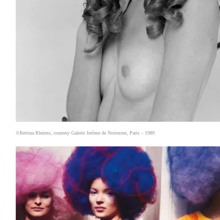
©Bettina Rheims, courtesy Galerie Jerôme de Noirmont, Paris – 1989