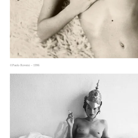
©Paolo Roversi – 1996