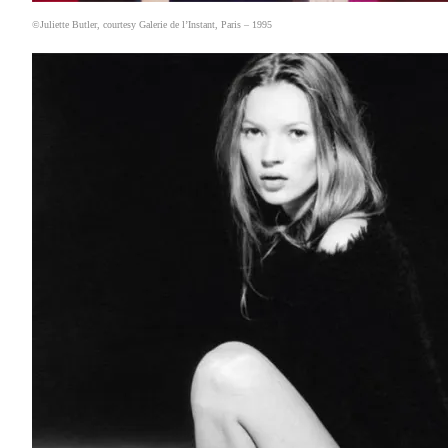
©Juliette Butler, courtesy Galerie de l’Instant,
P
a
ris – 1995