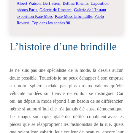
Albert Watson
, 
Bert Stern
, 
Bettina Rheims
, 
Exposition
photos Paris
, 
Galerie de l’instant
, 
Galerie de l’Instant
exposition Kate Moss
, 
Kate Moss la brindille
, 
Paolo
Roversi
, 
Top dans les années 90
L’histoire d’une brindille
Je ne suis pas une spécialiste de la mode, là dessus aucun
doute possible. Toutefois je ne peux échapper à son emprise
sur notre sphère sociale pas plus qu’aux valeurs qu’elle
véhicule fondées sur l’envie de vouloir se distinguer. Car
oui, au départ la mode répond à un besoin de se différencier,
même si aujourd’hui elle n’a jamais été aussi démocratique.
Les images sur papier glacé des défilés cohabitent avec les
pièces que se réapproprient les fashionistas de la rue, quels
que soient leur gabarit, leur couleur de peau ou encore leur