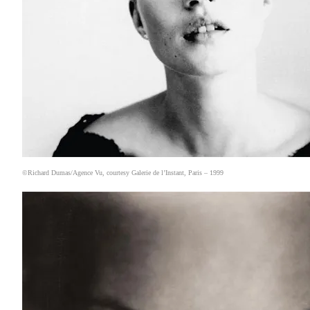
©Richard Dumas/Agence Vu, courtesy Galerie de l’Instant, Paris – 1999