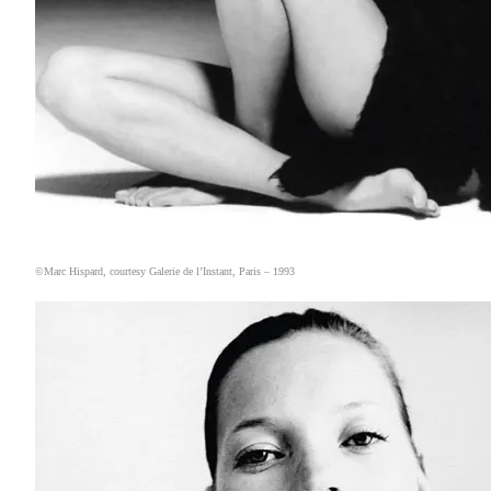
©Marc Hispard, courtesy Galerie de l’Instant, Paris – 1993