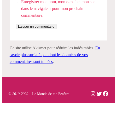
Enregistrer mon nom, mon e-mail et mon site
dans le navigateur pour mon prochain
commentaire.
Ce site utilise Akismet pour réduire les indésirables.
En
savoir plus sur la façon dont les données de vos
commentaires sont traitées
.
Instagram
Twitter
Face
© 2010-2020 –
Le Monde de ma Fenêtre