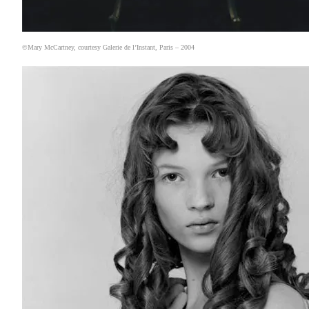
©Mary McCartney, courtesy Galerie de l’Instant, Paris – 2004