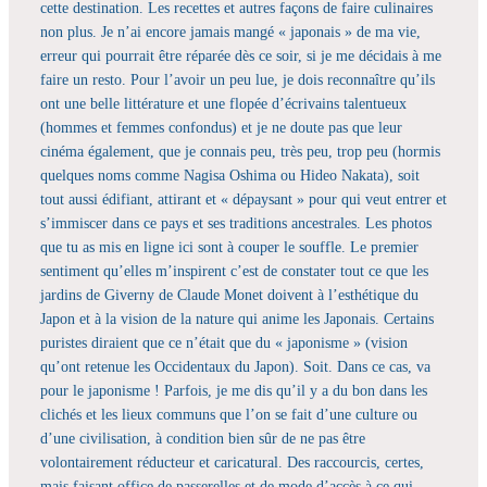
cette destination. Les recettes et autres façons de faire culinaires
non plus. Je n’ai encore jamais mangé « japonais » de ma vie,
erreur qui pourrait être réparée dès ce soir, si je me décidais à me
faire un resto. Pour l’avoir un peu lue, je dois reconnaître qu’ils
ont une belle littérature et une flopée d’écrivains talentueux
(hommes et femmes confondus) et je ne doute pas que leur
cinéma également, que je connais peu, très peu, trop peu (hormis
quelques noms comme Nagisa Oshima ou Hideo Nakata), soit
tout aussi édifiant, attirant et « dépaysant » pour qui veut entrer et
s’immiscer dans ce pays et ses traditions ancestrales. Les photos
que tu as mis en ligne ici sont à couper le souffle. Le premier
sentiment qu’elles m’inspirent c’est de constater tout ce que les
jardins de Giverny de Claude Monet doivent à l’esthétique du
Japon et à la vision de la nature qui anime les Japonais. Certains
puristes diraient que ce n’était que du « japonisme » (vision
qu’ont retenue les Occidentaux du Japon). Soit. Dans ce cas, va
pour le japonisme ! Parfois, je me dis qu’il y a du bon dans les
clichés et les lieux communs que l’on se fait d’une culture ou
d’une civilisation, à condition bien sûr de ne pas être
volontairement réducteur et caricatural. Des raccourcis, certes,
mais faisant office de passerelles et de mode d’accès à ce qui