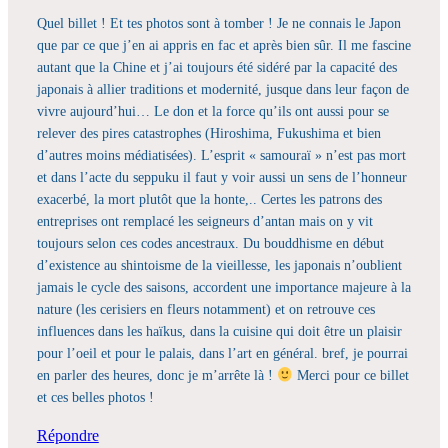
Quel billet ! Et tes photos sont à tomber ! Je ne connais le Japon
que par ce que j’en ai appris en fac et après bien sûr. Il me fascine
autant que la Chine et j’ai toujours été sidéré par la capacité des
japonais à allier traditions et modernité, jusque dans leur façon de
vivre aujourd’hui… Le don et la force qu’ils ont aussi pour se
relever des pires catastrophes (Hiroshima, Fukushima et bien
d’autres moins médiatisées). L’esprit « samouraï » n’est pas mort
et dans l’acte du seppuku il faut y voir aussi un sens de l’honneur
exacerbé, la mort plutôt que la honte,.. Certes les patrons des
entreprises ont remplacé les seigneurs d’antan mais on y vit
toujours selon ces codes ancestraux. Du bouddhisme en début
d’existence au shintoisme de la vieillesse, les japonais n’oublient
jamais le cycle des saisons, accordent une importance majeure à la
nature (les cerisiers en fleurs notamment) et on retrouve ces
influences dans les haïkus, dans la cuisine qui doit être un plaisir
pour l’oeil et pour le palais, dans l’art en général. bref, je pourrai
en parler des heures, donc je m’arrête là !
Merci pour ce billet
et ces belles photos !
Répondre