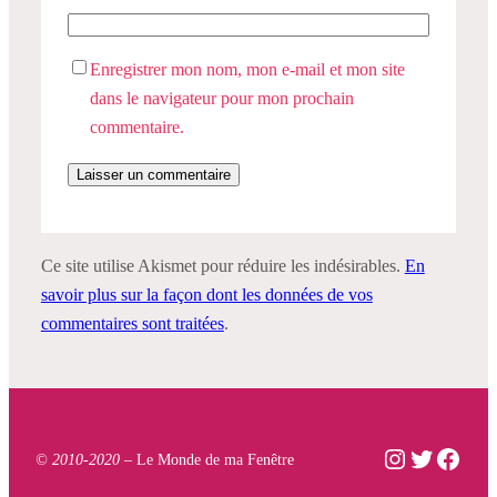
Enregistrer mon nom, mon e-mail et mon site
dans le navigateur pour mon prochain
commentaire.
Ce site utilise Akismet pour réduire les indésirables.
En
savoir plus sur la façon dont les données de vos
commentaires sont traitées
.
Instagram
Twitter
Face
© 2010-2020 –
Le Monde de ma Fenêtre