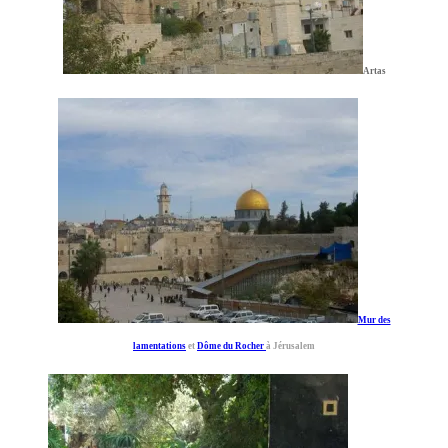
Artas
Mur des
lamentations
et
Dôme du Rocher
à Jérusalem