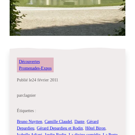
Découvertes
Promenades-Expos
Publié le
24 février 2011
par
clagnier
Étiquettes :
Bruno Nuytten
, 
Camille Claudel
, 
Dante
, 
Gérard
Depardieu
, 
Gérard Depardieu et Rodin
, 
Hôtel Biron
, 
Isabelle Adjani
, 
Jardin Rodin
, 
La divine comédie
, 
La Porte