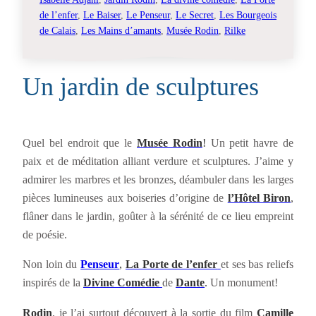
de l’enfer
, 
Le Baiser
, 
Le Penseur
, 
Le Secret
, 
Les Bourgeois
de Calais
, 
Les Mains d’amants
, 
Musée Rodin
, 
Rilke
Un jardin de sculptures
Quel bel endroit que le
Musée Rodin
!
Un petit havre de
paix et de méditation alliant verdure et sculptures. J’aime y
admirer les marbres et les bronzes, déambuler dans les larges
pièces lumineuses aux boiseries d’origine de
l’Hôtel Biron
,
flâner dans le jardin, goûter à la sérénité de ce lieu empreint
de poésie.
Non loin du
Penseur
,
La Porte de l’enfer
et ses bas reliefs
inspirés de la
Divine Comédie
de
Dante
.
Un monument!
Rodin
, je l’ai surtout découvert à la sortie du film
Camille