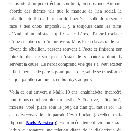
écrasante d’un père (réel ou spirituel), en substance Audiard
aborde des thèmes tels que le manque de lien social, la
privation de libre-arbitre ou de liberté, la solitude ressentie
face à des choix imposés. Il y a toujours dans les films
d’Audiard un obstacle qui vise le héros, d’abord esclave
d’une situation ou d’un individu. Mais les esclaves on le sait
rêvent de rébellion, passent souvent à l’acte et finissent par
faire tomber de son pied d’estale le « maître » dont ils
servent la cause. Le héros comprend vite que s’il veut exister
il faut tuer… « le père » pour que la chrysalide se transforme
en joli papillon au mieux en bombyx au pire.
Voilà ce qui arrivera à Malik 19 ans, analphabète, incarcéré
pour 6 ans en milieu plus qu’hostile. Sitôt arrivé, sitôt abîmé,
molesté, volé, placé sous le joug du clan qui fait la loi : le
clan des corses dont le parrain César Luciani (excellent mais
flippant
Niels Arestrup
) va immédiatement en faire son
larbin et instaurer une relation digne de la dialectique du