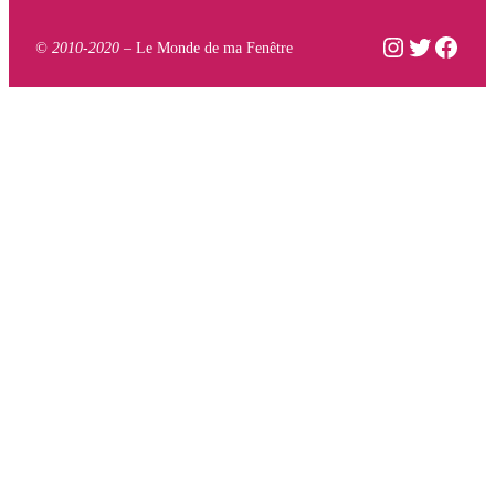
Instagram
Twitter
Face
© 2010-2020 –
Le Monde de ma Fenêtre