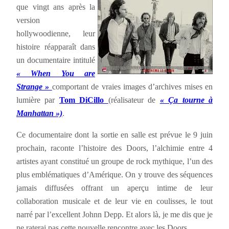
que vingt ans après la
version
hollywoodienne, leur
histoire réapparaît dans
un documentaire intitulé
« When You are
Strange »
comportant de vraies images d’archives mises en
lumière par
Tom DiCillo
(réalisateur de
« Ça tourne à
Manhattan »)
.
Ce documentaire dont la sortie en salle est prévue le 9 juin
prochain, raconte l’histoire des Doors, l’alchimie entre 4
artistes ayant constitué un groupe de rock mythique, l’un des
plus emblématiques d’Amérique. On y trouve des séquences
jamais diffusées offrant un aperçu intime de leur
collaboration musicale et de leur vie en coulisses, le tout
narré par l’excellent Johnn Depp. Et alors là, je me dis que je
ne raterai pas cette nouvelle rencontre avec les Doors.