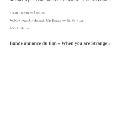
> Photo 1 (de gauche à droite) :
Robbie Krieger, Ray Manzarek, John Densmore et Jim Morisson
©
MK2 diffusion
Bande annonce du film « When you are Strange »