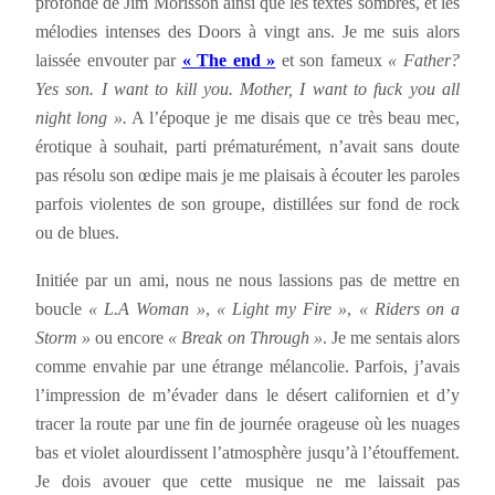
profonde de Jim Morisson ainsi que les textes sombres, et les
mélodies intenses des Doors à vingt ans. Je me suis alors
laissée envouter par
« The end »
et son fameux
« Father?
Yes son. I want to kill you. Mother, I want to fuck you all
night long ».
A l’époque je me disais que ce très beau mec,
érotique à souhait, parti prématurément, n’avait sans doute
pas résolu son œdipe mais je me plaisais à écouter les paroles
parfois violentes de son groupe, distillées sur fond de rock
ou de blues.
Initiée par un ami, nous ne nous lassions pas de mettre en
boucle
« L.A Woman »
,
« Light my Fire »
,
« Riders on a
Storm »
ou encore
« Break on Through »
. Je me sentais alors
comme envahie par une étrange mélancolie. Parfois, j’avais
l’impression de m’évader dans le désert californien et d’y
tracer la route par une fin de journée orageuse où les nuages
bas et violet alourdissent l’atmosphère jusqu’à l’étouffement.
Je dois avouer que cette musique ne me laissait pas