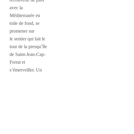
avec la
Méditerranée en
toile de fond, se
promener sur
le sentier qui fait le
tour de la presqu’île
de Saint-Jean-Cap-
Ferrat et
s’émerveiller. Un
peu plus haut, une
exubérante
végétation protège
de luxueuses villas
dont certaines se
visitent. Au détour
du sentier, des
plongeurs en…