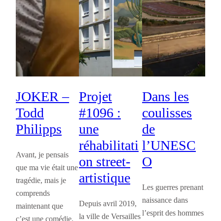
JOKER –
Projet
Dans les
Todd
#1096 :
coulisses
Philipps
une
de
réhabilitati
l’UNESC
Avant, je pensais
on street-
O
que ma vie était une
artistique
tragédie, mais je
Les guerres prenant
comprends
naissance dans
Depuis avril 2019,
maintenant que
l’esprit des hommes
la ville de Versailles
c’est une comédie.