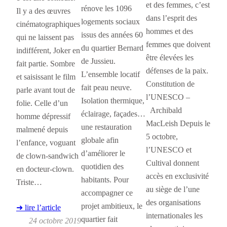
et des femmes, c’est
rénove les 1096
Il y a des œuvres
dans l’esprit des
logements sociaux
cinématographiques
hommes et des
issus des années 60
qui ne laissent pas
femmes que doivent
du quartier Bernard
indifférent, Joker en
être élevées les
de Jussieu.
fait partie. Sombre
défenses de la paix.
L’ensemble locatif
et saisissant le film
Constitution de
fait peau neuve.
parle avant tout de
l’UNESCO –
Isolation thermique,
folie. Celle d’un
Archibald
éclairage, façades…
homme dépressif
MacLeish Depuis le
une restauration
malmené depuis
5 octobre,
globale afin
l’enfance, voguant
l’UNESCO et
d’améliorer le
de clown-sandwich
Cultival donnent
quotidien des
en docteur-clown.
accès en exclusivité
habitants. Pour
Triste…
au siège de l’une
accompagner ce
des organisations
projet ambitieux, le
➜ lire l’article
internationales les
quartier fait
24 octobre 2019