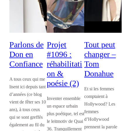
Parlons de
Projet
Tout peut
Don en
#1096 :
changer –
Confiance
réhabilitati
Tom
on &
Donahue
A tous ceux qui me
poésie (2)
lisent ici depuis tant
Et si les femmes
d’années (ce blog
comptaient à
Inventer ensemble
vient de fêter ses 10
Hollywood? Les
un espace urbain
ans), à tous ceux
femmes
plus poétique, tel est
qui se sont greffés
d’Hollywood
le leitmotiv de Quai
également au fil du
prennent la parole
36. Tranquillement