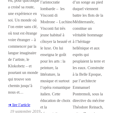
est, pour quiconque
l’aristocratie
d’un songe au pied
a croisé sa route,
lombarde – les
duquel viennent
une expérience en
Visconti di
battre les flots de la
soi. Un monde où
Modrone – Luchino
Méditerranée,
l’on entre sans clé,
Visconti fut très
constitue un
où tout est étrange
jeune habitué à
véritable hommage
voire étranger – à
côtoyer la beauté et
à l’héritage
commencer par la
le luxe. On lui
hellénique et aux
langue imaginaire
enseigna le goût
esprits qui
de l’artiste, le
pour les arts : la
peuplaient la terre et
Klokobetz – et
peinture, la
les eaux. Construite
pourtant un monde
littérature, la
à la Belle Epoque,
qui trouve son
musique et surtout
par l’architecte
chemin jusqu’à
l’opéra romantique
Emmanuel
nous et…
italien. Cette
Pontremoli, sous la
éducation de choix
directive du mécène
➜ lire l’article
et la
Théodore Reinach,
19 septembre 2019