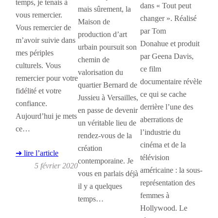
temps, je tenais à
dans « Tout peut
mais sûrement, la
vous remercier.
changer ». Réalisé
Maison de
Vous remercier de
par Tom
production d’art
m’avoir suivie dans
Donahue et produit
urbain poursuit son
mes périples
par Geena Davis,
chemin de
culturels. Vous
ce film
valorisation du
remercier pour votre
documentaire révèle
quartier Bernard de
fidélité et votre
ce qui se cache
Jussieu à Versailles,
confiance.
derrière l’une des
en passe de devenir
Aujourd’hui je mets
aberrations de
un véritable lieu de
ce…
l’industrie du
rendez-vous de la
cinéma et de la
création
➜ lire l’article
télévision
contemporaine. Je
5 février 2020
américaine : la sous-
vous en parlais déjà
représentation des
il y a quelques
femmes à
temps…
Hollywood. Le