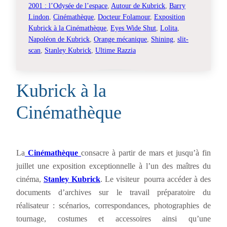
2001 : l’Odysée de l’espace
, 
Autour de Kubrick
, 
Barry
Lindon
, 
Cinémathèque
, 
Docteur Folamour
, 
Exposition
Kubrick à la Cinémathèque
, 
Eyes Wide Shut
, 
Lolita
, 
Napoléon de Kubrick
, 
Orange mécanique
, 
Shining
, 
slit-
scan
, 
Stanley Kubrick
, 
Ultime Razzia
Kubrick à la
Cinémathèque
La
Cinémathèque
consacre à partir de mars et jusqu’à fin
juillet une exposition exceptionnelle à l’un des maîtres du
cinéma,
Stanley Kubrick
. Le visiteur pourra accéder à des
documents d’archives sur le travail préparatoire du
réalisateur : scénarios, correspondances, photographies de
tournage, costumes et accessoires ainsi qu’une