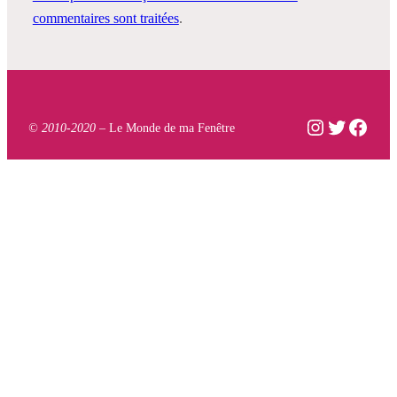
commentaires sont traitées
.
Instagram
Twitter
Face
© 2010-2020 –
Le Monde de ma Fenêtre