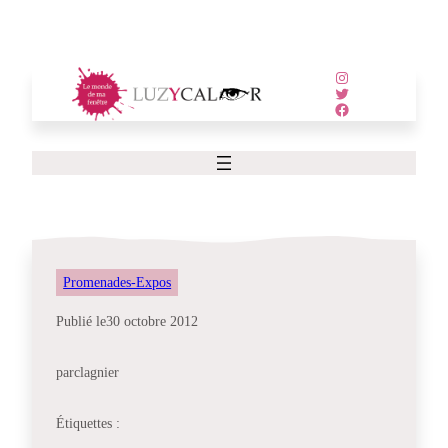
Aller
au
contenu
Instagram
Twitter
Facebook
Promenades-Expos
Publié le
30 octobre 2012
par
clagnier
Étiquettes :