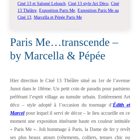
Ciné 13 et Salomé Lelouch
, 
Ciné 13 style Art Déco
, 
Ciné
13 Théâtre
, 
Exposition Paris Me
, 
Exposition Paris Me au
Ciné 13
, 
Marcella et Pépée Paris Me
Paris Me…transcende –
by Marcella & Pépée
Hier direction le Ciné 13 Théâtre situé au 1er de l’avenue
Junot dans le 18ème. Un petit coin de paradis pour parisiens
préférant l’esprit village au tumulte urbain. Entièrement Art
déco – style adopté à l’occasion du tournage d’
Édith et
Marcel
pour lequel il servi de décor – le lieu accueille en ce
moment une exposition itinérante haute en couleur intitulée
« Paris Me ». Joli hommage à Paris, la Dame de fer y revêt
ses plus beaux atours (vêtements, colliers, tenues chic ou