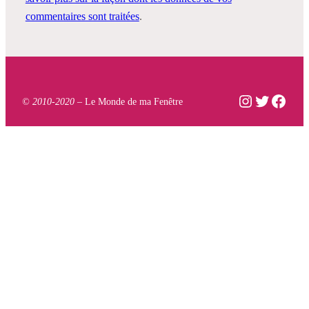
commentaires sont traitées
.
Instagram
Twitter
Face
© 2010-2020 –
Le Monde de ma Fenêtre