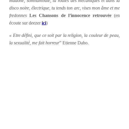
madone, somnambule, tu roules des mécaniques et dans la
disco noire, électrique, tu tends ton arc, vises mon âme et me
fredonnes
Les Chansons de l’innocence retrouvée
(en
écoute sur deezer
ici
)
« Etre défini, que ce soit par la religion, la couleur de peau,
la sexualité, me fait horreur
” Etienne Daho.