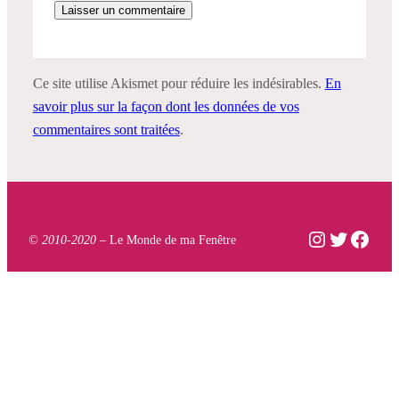
Ce site utilise Akismet pour réduire les indésirables.
En
savoir plus sur la façon dont les données de vos
commentaires sont traitées
.
Instagram
Twitter
Face
© 2010-2020 –
Le Monde de ma Fenêtre