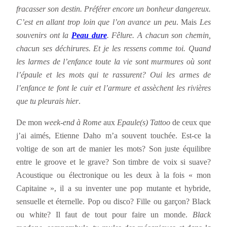
fracasser son destin. Préférer encore un bonheur dangereux.
C’est en allant trop loin que l’on avance un peu
. Mais
Les
souvenirs ont la
Peau dure
. Fêlure. A chacun son chemin,
chacun ses déchirures. Et je les ressens comme toi. Quand
les larmes de l’enfance toute la vie sont murmures où sont
l’épaule et les mots qui te rassurent? Oui les armes de
l’enfance te font le cuir et l’armure et assèchent les rivières
que tu pleurais hier
.
De mon
week-end à Rome
aux
Epaule(s) Tattoo
de ceux que
j’ai aimés, Etienne Daho m’a souvent touchée. Est-ce la
voltige de son art de manier les mots? Son juste équilibre
entre le groove et le grave? Son timbre de voix si suave?
Acoustique ou électronique ou les deux à la fois « mon
Capitaine », il a su inventer une pop mutante et hybride,
sensuelle et éternelle. Pop ou disco? Fille ou garçon? Black
ou white? Il faut de tout pour faire un monde.
Black