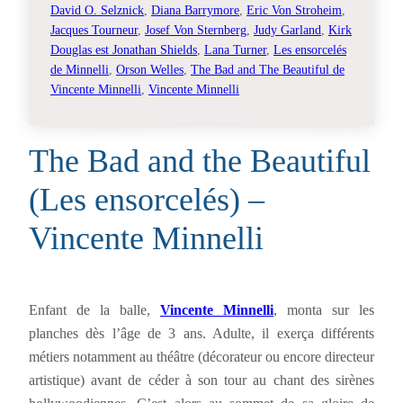
David O. Selznick
, 
Diana Barrymore
, 
Eric Von Stroheim
, 
Jacques Tourneur
, 
Josef Von Sternberg
, 
Judy Garland
, 
Kirk
Douglas est Jonathan Shields
, 
Lana Turner
, 
Les ensorcelés
de Minnelli
, 
Orson Welles
, 
The Bad and The Beautiful de
Vincente Minnelli
, 
Vincente Minnelli
The Bad and the Beautiful
(Les ensorcelés) –
Vincente Minnelli
Enfant de la balle,
Vincente Minnelli
, monta sur les
planches dès l’âge de 3 ans. Adulte, il exerça différents
métiers notamment au théâtre (décorateur ou encore directeur
artistique) avant de céder à son tour au chant des sirènes