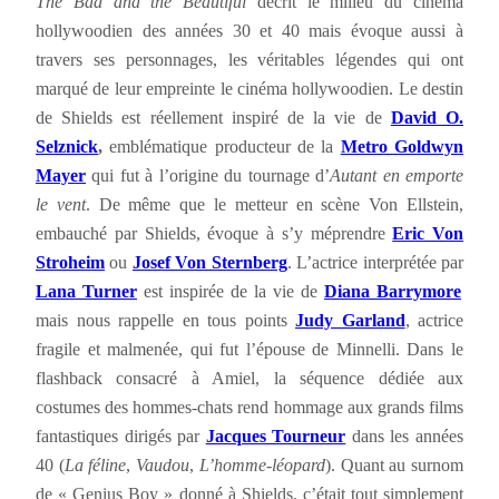
The Bad and the Beautiful
décrit le milieu du cinéma
hollywoodien des années 30 et 40 mais évoque aussi à
travers ses personnages, les véritables légendes qui ont
marqué de leur empreinte le cinéma hollywoodien. Le destin
de Shields est réellement inspiré de la vie de
David O.
Selznick
,
emblématique producteur de la
Metro Goldwyn
Mayer
qui fut à l’origine du tournage d’
Autant en emporte
le vent
. De même que le metteur en scène Von Ellstein,
embauché par Shields, évoque à s’y méprendre
Eric Von
Stroheim
ou
Josef Von Sternberg
. L’actrice interprétée par
Lana Turner
est inspirée de la vie de
Diana Barrymore
mais nous rappelle en tous points
Judy Garland
, actrice
fragile et malmenée, qui fut l’épouse de Minnelli. Dans le
flashback consacré à Amiel, la séquence dédiée aux
costumes des hommes-chats rend hommage aux grands films
fantastiques dirigés par
Jacques Tourneur
dans les années
40 (
La féline
,
Vaudou
,
L’homme-léopard
). Quant au surnom
de « Genius Boy » donné à Shields, c’était tout simplement