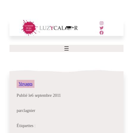
Aller
au
contenu
Instagram
Twitter
Facebook
Voyages
Publié le
6 septembre 2011
par
clagnier
Étiquettes :