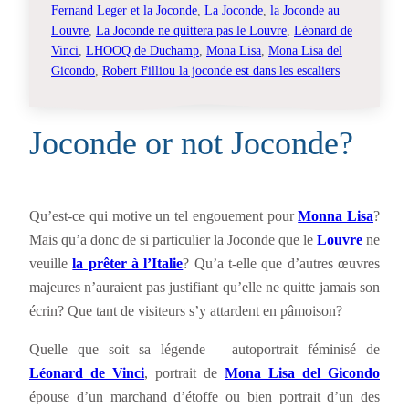
Fernand Leger et la Joconde
, 
La Joconde
, 
la Joconde au
Louvre
, 
La Joconde ne quittera pas le Louvre
, 
Léonard de
Vinci
, 
LHOOQ de Duchamp
, 
Mona Lisa
, 
Mona Lisa del
Gicondo
, 
Robert Filliou la joconde est dans les escaliers
Joconde or not Joconde?
Qu’est-ce qui motive un tel engouement pour
Monna Lisa
?
Mais qu’a donc de si particulier la Joconde que le
Louvre
ne
veuille
la prêter à l’Italie
? Qu’a t-elle que d’autres œuvres
majeures n’auraient pas justifiant qu’elle ne quitte jamais son
écrin? Que tant de visiteurs s’y attardent en pâmoison?
Quelle que soit sa légende – autoportrait féminisé de
Léonard de Vinci
, portrait de
Mona Lisa del Gicondo
épouse d’un marchand d’étoffe ou bien portrait d’un des