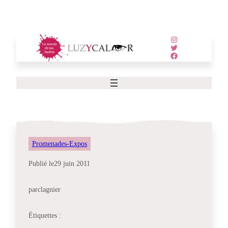
Aller
au
contenu
Instagram
Twitter
Facebook
Promenades-Expos
Publié le
29 juin 2011
par
clagnier
Étiquettes :