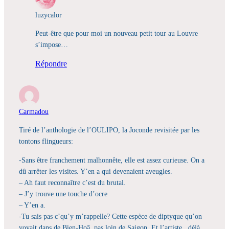
luzycalor
Peut-être que pour moi un nouveau petit tour au Louvre
s’impose…
Répondre
Carmadou
Tiré de l’anthologie de l’OULIPO, la Joconde revisitée par les
tontons flingueurs:
-Sans être franchement malhonnête, elle est assez curieuse. On a
dû arrêter les visites. Y’en a qui devenaient aveugles.
– Ah faut reconnaître c’est du brutal.
– J’y trouve une touche d’ocre
– Y’en a.
-Tu sais pas c’qu’y m’rappelle? Cette espèce de diptyque qu’on
voyait dans de Bien-Hoâ, pas loin de Saigon. Et l’artiste , déjà,