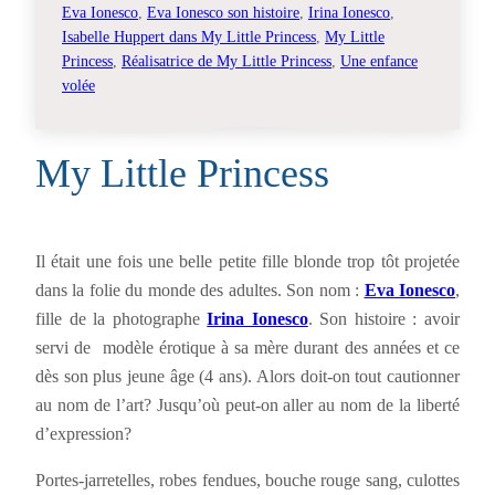
Eva Ionesco
, 
Eva Ionesco son histoire
, 
Irina Ionesco
, 
Isabelle Huppert dans My Little Princess
, 
My Little
Princess
, 
Réalisatrice de My Little Princess
, 
Une enfance
volée
My Little Princess
Il était une fois une belle petite fille blonde trop tôt projetée
dans la folie du monde des adultes. Son nom :
Eva Ionesco
,
fille de la photographe
Irina Ionesco
. Son histoire : avoir
servi de modèle érotique à sa mère durant des années et ce
dès son plus jeune âge (4 ans). Alors doit-on tout cautionner
au nom de l’art? Jusqu’où peut-on aller au nom de la liberté
d’expression?
Portes-jarretelles, robes fendues, bouche rouge sang, culottes