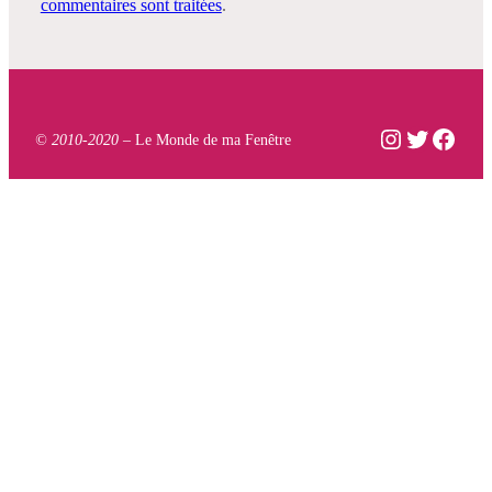
commentaires sont traitées
.
Instagram
Twitter
Face
© 2010-2020 –
Le Monde de ma Fenêtre