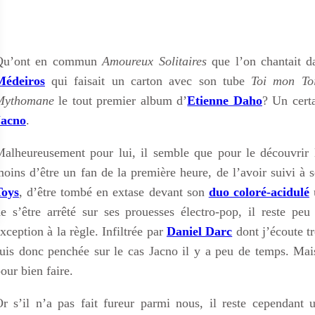
Qu’ont en commun
Amoureux Solitaires
que l’on chantait d
Médeiros
qui faisait un carton avec son tube
Toi mon Toi
Mythomane
le tout premier album d’
Etienne Daho
? Un cert
Jacno
.
alheureusement pour lui, il semble que pour le découvrir l
oins d’être un fan de la première heure, de l’avoir suivi à 
Toys
, d’être tombé en extase devant son
duo coloré-acidulé
u
e s’être arrêté sur ses prouesses électro-pop, il reste pe
xception à la règle. Infiltrée par
Daniel Darc
dont j’écoute t
uis donc penchée sur le cas Jacno il y a peu de temps. Mai
our bien faire.
r s’il n’a pas fait fureur parmi nous, il reste cependant 