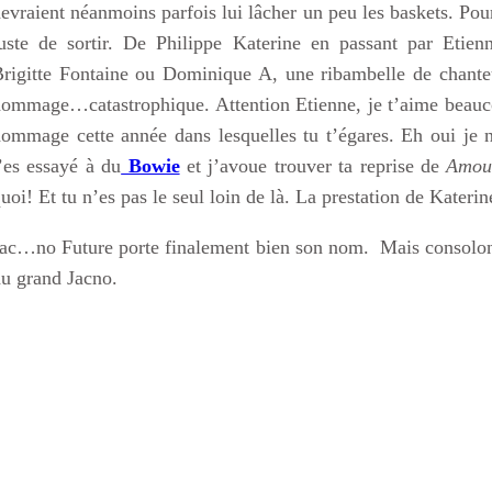
evraient néanmoins parfois lui lâcher un peu les baskets. Pou
juste de sortir. De Philippe Katerine en passant par Eti
rigitte Fontaine ou Dominique A, une ribambelle de chanteu
ommage…catastrophique. Attention Etienne, je t’aime beauc
ommage cette année dans lesquelles tu t’égares. Eh oui je n
’es essayé à du
Bowie
et j’avoue trouver ta reprise de
Amour
uoi! Et tu n’es pas le seul loin de là. La prestation de Kateri
ac…no Future porte finalement bien son nom. Mais consolons
u grand Jacno.