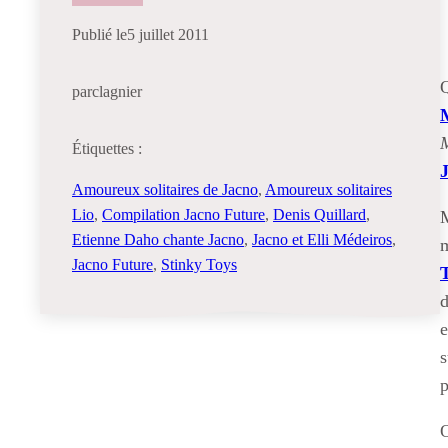
Publié le
5 juillet 2011
par
clagnier
Étiquettes :
Amoureux solitaires de Jacno
, 
Amoureux solitaires
Lio
, 
Compilation Jacno Future
, 
Denis Quillard
, 
M
Etienne Daho chante Jacno
, 
Jacno et Elli Médeiros
, 
m
Jacno Future
, 
Stinky Toys
d
e
s
p
O