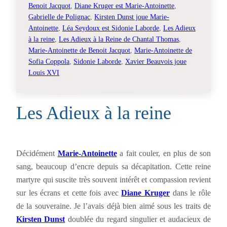
Benoit Jacquot
, 
Diane Kruger est Marie-Antoinette
, 
Gabrielle de Polignac
, 
Kirsten Dunst joue Marie-
Antoinette
, 
Léa Seydoux est Sidonie Laborde
, 
Les Adieux
à la reine
, 
Les Adieux à la Reine de Chantal Thomas
, 
Marie-Antoinette de Benoit Jacquot
, 
Marie-Antoinette de
Sofia Coppola
, 
Sidonie Laborde
, 
Xavier Beauvois joue
Louis XVI
Les Adieux à la reine
Décidément
Marie-Antoinette
a fait couler, en plus de son
sang, beaucoup d’encre depuis sa décapitation. Cette reine
martyre qui suscite très souvent intérêt et compassion revient
sur les écrans et cette fois avec
Diane Kruger
dans le rôle
de la souveraine. Je l’avais déjà bien aimé sous les traits de
Kirsten Dunst
doublée du regard singulier et audacieux de